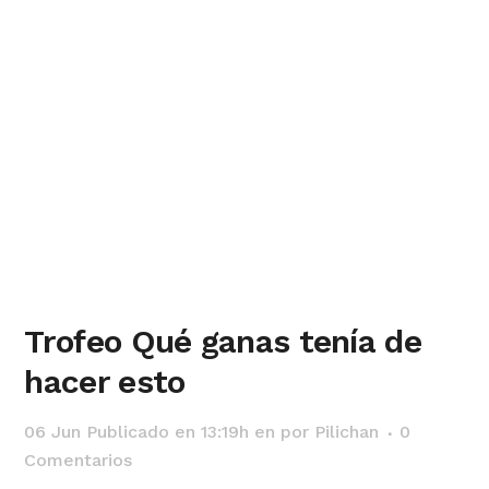
Trofeo Qué ganas tenía de
hacer esto
06 Jun
Publicado en 13:19h
en
por
Pilichan
0
Comentarios