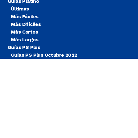
Guías Platino
Últimas
Más Fáciles
Más Difíciles
Más Cortos
Más Largos
Guías PS Plus
Guías PS Plus Octubre 2022
Guías PS Plus Extra
Blog
Noticias
© COPYRIGHT
TROFEOS PSN