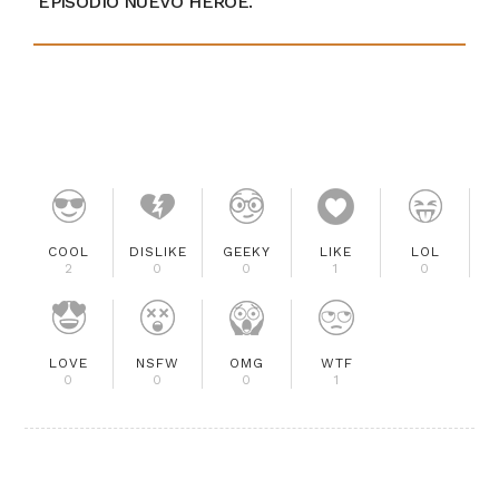
EPISODIO NUEVO HÉROE.
COOL
DISLIKE
GEEKY
LIKE
LOL
2
0
0
1
0
LOVE
NSFW
OMG
WTF
0
0
0
1