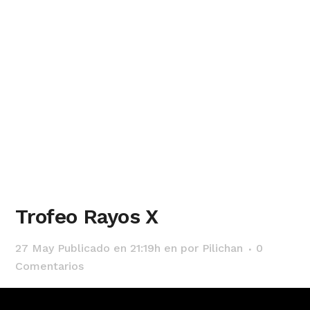
Trofeo Rayos X
27 May
Publicado en 21:19h
en
por
Pilichan
0
Comentarios