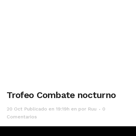
Trofeo Combate nocturno
20 Oct
Publicado en 19:19h
en
por
Ruu
0
Comentarios