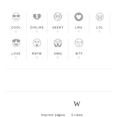
COOL
DISLIKE
GEEKY
LIKE
LOL
0
0
0
0
0
LOVE
NSFW
OMG
WTF
0
0
0
0
Imprimir página
0
Likes