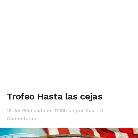
Trofeo Hasta las cejas
19 Jul
Publicado en 11:18h
en
por
Ruu
0
Comentarios