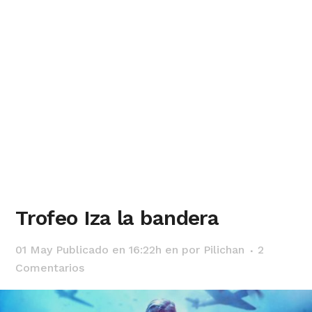
Trofeo Iza la bandera
01 May
Publicado en 16:22h
en
por
Pilichan
2
Comentarios