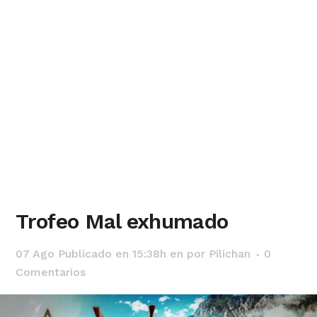
Trofeo Mal exhumado
07 Ago
Publicado en 15:38h
en
por
Pilichan
0
Comentarios