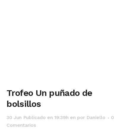
Trofeo Un puñado de
bolsillos
30 Jun
Publicado en 19:39h
en
por
Daniello
0
Comentarios